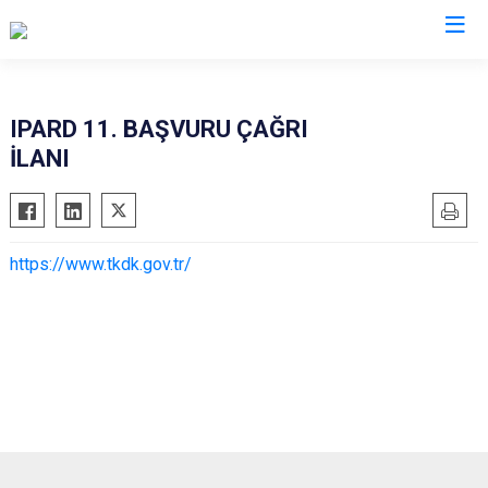
Denizli
IPARD 11. BAŞVURU ÇAĞRI
İLANI
Acıpayam
Çardak
Pamukkale
Çivril
Babadağ
Güney
https://www.tkdk.gov.tr/
Baklan
Honaz
Bekilli
Kale
Beyağaç
Sarayköy
Bozkurt
Serinhisar
Buldan
Tavas
Çal
Merkezefendi
Çameli