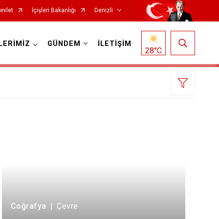
evlet
İçişleri Bakanlığı
Denizli
LERİMİZ
GÜNDEM
İLETİŞİM
28
°C
Çardak
Çivril
Güney
Honaz
Kale
Coğrafya
|
Çevre
Sarayköy