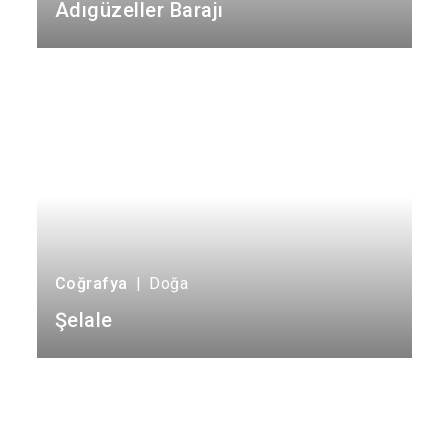
Adıgüzeller Barajı
Bozkurt
Buldan
Çal
Çameli
Coğrafya
|
Doğa
Şelale