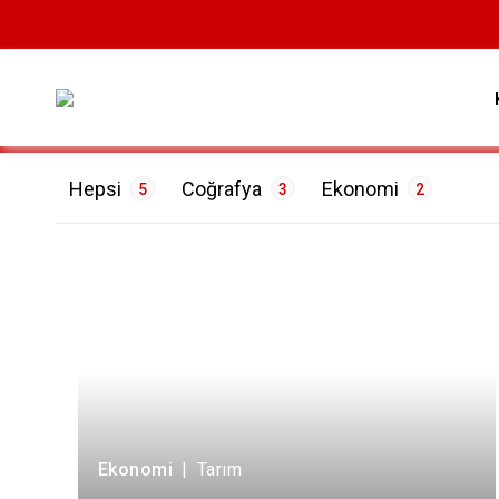
Hepsi
Coğrafya
Ekonomi
5
3
2
ETİKETLER
Çevre
1
Doğa
2
Tarım
2
Ekonomi
|
Tarım