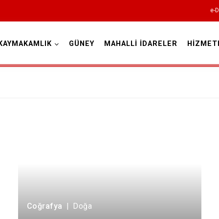
e-D
KAYMAKAMLIK
GÜNEY
MAHALLİ İDARELER
HİZMET
Denizli
Acıpayam
Pamukkale
Babadağ
Baklan
Bekilli
Coğrafya
|
Doğa
Beyağaç