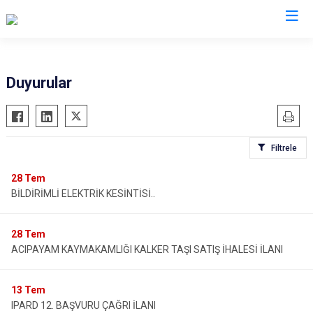
Denizli
Duyurular
Acıpayam
Çardak
Pamukkale
Çivril
Filtrele
Babadağ
Güney
Baklan
Honaz
28
Tem
BİLDİRİMLİ ELEKTRİK KESİNTİSİ..
Bekilli
Kale
Beyağaç
Sarayköy
28
Tem
Bozkurt
Serinhisar
ACIPAYAM KAYMAKAMLIĞI KALKER TAŞI SATIŞ İHALESİ İLANI
Buldan
Tavas
Çal
Merkezefendi
13
Tem
Çameli
IPARD 12. BAŞVURU ÇAĞRI İLANI