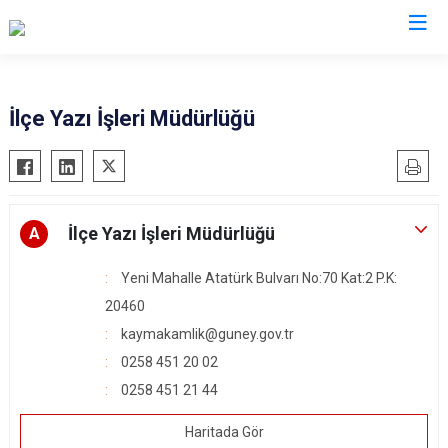
Denizli
İlçe Yazı İşleri Müdürlüğü
Acıpayam
Çardak
Pamukkale
Çivril
Babadağ
Güney
İlçe Yazı İşleri Müdürlüğü
A
Baklan
Honaz
Yeni Mahalle Atatürk Bulvarı No:70 Kat:2 P.K:
Bekilli
Kale
20460
Beyağaç
Sarayköy
kaymakamlik@guney.gov.tr
Bozkurt
Serinhisar
0258 451 20 02
Buldan
Tavas
0258 451 21 44
Çal
Merkezefendi
Haritada Gör
Çameli