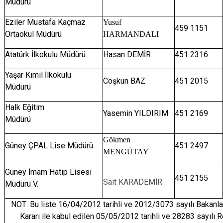
Müdürü
Eziler Mustafa Kaçmaz
Yusuf
459 1151
Ortaokul Müdürü
HARMANDALI
Atatürk İlkokulu Müdürü
Hasan DEMİR
451 2316
Yaşar Kımıl İlkokulu
Coşkun BAZ
451 2015
Müdürü
Halk Eğitim
Yasemin YILDIRIM
451 2169
Müdürü
Gökmen
Güney ÇPAL Lise Müdürü
451 2497
MENGÜTAY
Güney İmam Hatip Lisesi
451 2155
Sait KARADEMİR
Müdürü V.
NOT: Bu liste 16/04/2012 tarihli ve 2012/3073 sayılı Bakanla
Kararı ile kabul edilen 05/05/2012 tarihli ve 28283 sayılı 