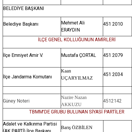
BELEDİYE BAŞKANI
Mehmet Ali
Belediye Başkanı
451 2010
ERAYDIN
İLÇE GENEL KOLLUĞUNUN AMİRLERİ
İlçe Emniyet Amir V.
Mustafa ÇORTAL
451 2079
Kaan
451 2034
İlçe Jandarma Komutanı
UÇARYILMAZ
Nazire Nazan
Güney Noteri
4512142
AKKUZU
TBMM'DE GRUBU BULUNAN SİYASİ PARTİLER
Adalet ve Kalkınma Partisi
Barış ÖZBİLEN
(AK PARTİ) İlçe Başkanı