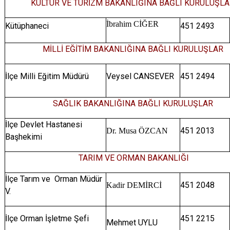
KÜLTÜR VE TURİZM BAKANLIĞINA BAĞLI KURULUŞL
İbrahim CİĞER
Kütüphaneci
451 2493
MİLLİ EĞİTİM BAKANLIĞINA BAĞLI KURULUŞLAR
İlçe Milli Eğitim Müdürü
Veysel CANSEVER
451 2494
SAĞLIK BAKANLIĞINA BAĞLI KURULUŞLAR
İlçe Devlet Hastanesi
451 2013
Dr. Musa ÖZCAN
Başhekimi
TARIM VE ORMAN BAKANLIĞI
İlçe Tarım ve Orman Müdür
451 2048
Kadir DEMİRCİ
V.
İlçe Orman İşletme Şefi
451 2215
Mehmet UYLU