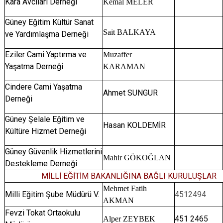
Kara Avcıları Derneği
Kemal MELER
Güney Eğitim Kültür Sanat
Sait BALKAYA
ve Yardımlaşma Derneği
Eziler Cami Yaptırma ve
Muzaffer
Yaşatma Derneği
KARAMAN
Cindere Cami Yaşatma
Ahmet SUNGUR
Derneği
Güney Şelale Eğitim ve
Hasan KOLDEMİR
Kültüre Hizmet Derneği
Güney Güvenlik Hizmetlerini
Mahir GÖKOĞLAN
Destekleme Derneği
MİLLİ EĞİTİM BAKANLIĞINA BAĞLI KURULUŞLAR
Mehmet Fatih
Milli Eğitim Şube Müdürü V.
4512494
AKMAN
Fevzi Tokat Ortaokulu
451 2465
Alper ZEYBEK