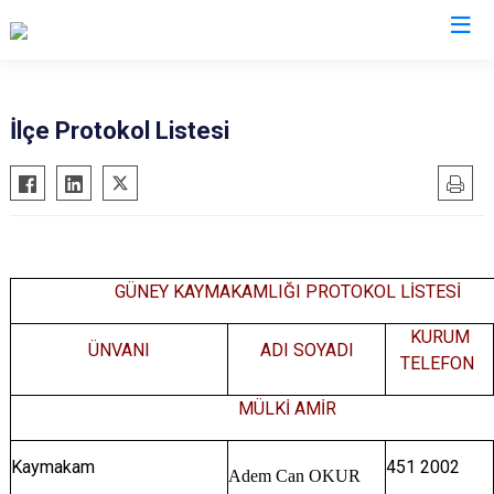
Denizli
İlçe Protokol Listesi
Acıpayam
Çardak
Pamukkale
Çivril
Babadağ
Güney
Baklan
Honaz
GÜNEY KAYMAKAMLIĞI PROTOKOL LİSTESİ
Bekilli
Kale
KURUM
Beyağaç
Sarayköy
ÜNVANI
ADI SOYADI
TELEFON
Bozkurt
Serinhisar
MÜLKİ AMİR
Buldan
Tavas
Çal
Merkezefendi
Kaymakam
451 2002
Adem Can OKUR
Çameli