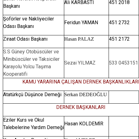
Ali KARBASTI
451 2018
Başkanı
Şoförler ve Nakliyeciler
Feridun YAMAN
451 2732
Odası Başkanı
Ziraat Odası Başkanı
451 2172
Hasan PALAZ
S.S Güney Otobüscüler ve
Minibüscüler ve Taksiciler
Sezai YILMAZ
533 0453151
Karayolu Yolcu Taşıma
Kooperatifi
KAMU YARARINA ÇALIŞAN DERNEK BAŞKANLIKLAR
Atatürkçü Düşünce Derneği
Serkan DEDEOĞLU
DERNEK BAŞKANLARI
Eziler Kurs ve Okul
Hasan KOLDEMİR
Talebelerine Yardım Derneği