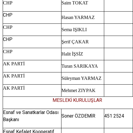
CHP
Saim TOKAT
CHP
Hasan YARMAZ
CHP
Sema IŞIKLI
CHP
Şerif ÇAKAR
CHP
Halit İŞSİZ
AK PARTİ
Turan SARIKAYA
AK PARTİ
Süleyman YARMAZ
AK PARTİ
Mehmet ZIYPAK
MESLEKİ KURULUŞLAR
Esnaf ve Sanatkarlar Odası
Soner ÖZDEMİR
451 2524
Başkanı
Esnaf Kefalet Kooperatif