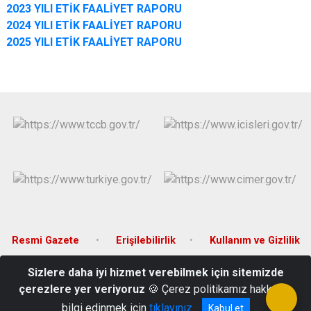
2023 YILI ETİK FAALİYET RAPORU
2024 YILI ETİK FAALİYET RAPORU
2025 YILI ETİK FAALİYET RAPORU
Resmi Gazete
Erişilebilirlik
Kullanım ve Gizlilik
Sizlere daha iyi hizmet verebilmek için sitemizde
Yeni Mahalle Atatürk Bulvarı No:70/A Güney/DENİZLİ
çerezlere yer veriyoruz
🍪 Çerez politikamız hakkında
0258 451 2002
bilgi edinmek için
tıklayınız
Kabul et