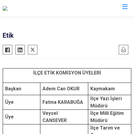
Denizli
Etik
Acıpayam
Çardak
Pamukkale
Çivril
Babadağ
Güney
İLÇE ETİK KOMİSYON ÜYELERİ
Baklan
Honaz
Bekilli
Kale
Başkan
Adem Can OKUR
Kaymakam
Beyağaç
Sarayköy
İlçe Yazı İşleri
Üye
Fatma KARABUĞA
Bozkurt
Serinhisar
Müdürü
Buldan
Tavas
Veysel
İlçe Milli Eğitim
Üye
CANSEVER
Müdürü
Çal
Merkezefendi
İlçe Tarım ve
Çameli