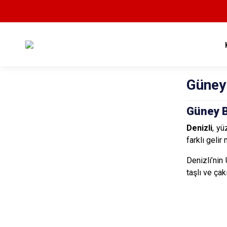
Güney
Güney B
Denizli
, y
farklı gelir
Denizli’nin
taşlı ve ça