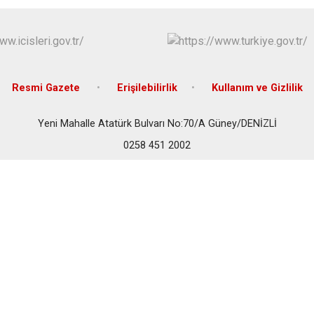
Bozkurt
Buldan
Çal
Çameli
Resmi Gazete
Erişilebilirlik
Kullanım ve Gizlilik
Yeni Mahalle Atatürk Bulvarı No:70/A Güney/DENİZLİ
0258 451 2002