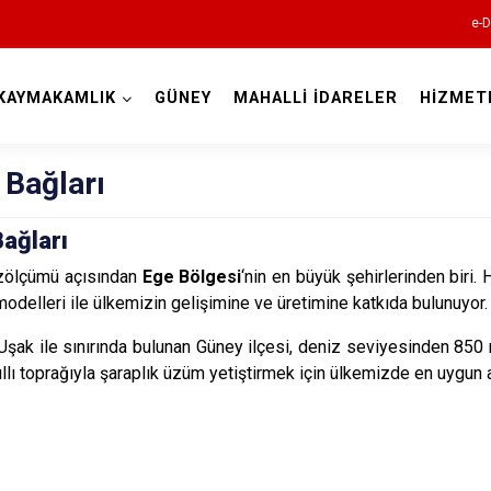
e-D
KAYMAKAMLIK
GÜNEY
MAHALLİ İDARELER
HİZMET
Denizli
 Bağları
ağları
üzölçümü açısından
Ege Bölgesi
‘nin en büyük şehirlerinden biri. H
Acıpayam
 modelleri ile ülkemizin gelişimine ve üretimine katkıda bulunuyor.
Pamukkale
 Uşak ile sınırında bulunan Güney ilçesi, deniz seviyesinden 850 met
Babadağ
kıllı toprağıyla şaraplık üzüm yetiştirmek için ülkemizde en uygun 
Baklan
Bekilli
Beyağaç