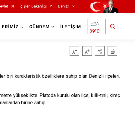
evlet
İçişleri Bakanlığı
Denizli
LERİMİZ
GÜNDEM
İLETİŞİM
39
°C
er biri karakteristik özelliklere sahip olan Denizli ilçeleri,
Çardak
Çivril
re yükseklikte. Platoda kurulu olan ilçe, killi-tınlı, kireç
Güney
alanlardan birine sahip.
Honaz
Kale
Sarayköy